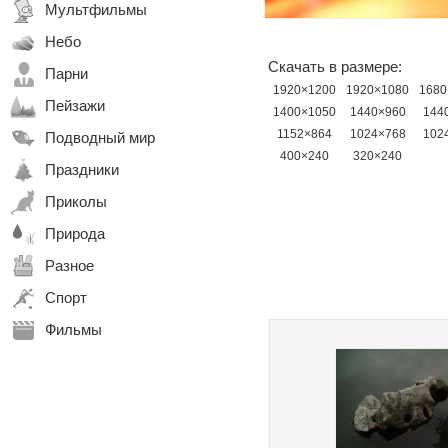
Мультфильмы
Небо
Скачать в размере:
Парни
1920×1200
1920×1080
1680
Пейзажи
1400×1050
1440×960
144
1152×864
1024×768
102
Подводный мир
400×240
320×240
Праздники
Приколы
Природа
Разное
Спорт
Фильмы