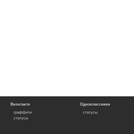
Вконтакте
Одноклассники
граффити
статусы
статусы