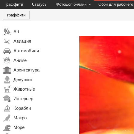
Граффити
Статусы
Фотошоп онлайн
Обои для рабочего
граффити
Art
Авиация
Автомобили
Аниме
Архитектура
Девушки
Животные
Интерьер
Корабли
Макро
Море