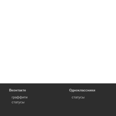
Вконтакте
Одноклассники
граффити
статусы
статусы