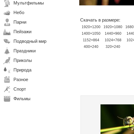
Мультфильмы
Небо
Скачать в размере:
Парни
1920×1200
1920×1080
1680
Пейзажи
1400×1050
1440×960
144
1152×864
1024×768
102
Подводный мир
400×240
320×240
Праздники
Приколы
Природа
Разное
Спорт
Фильмы