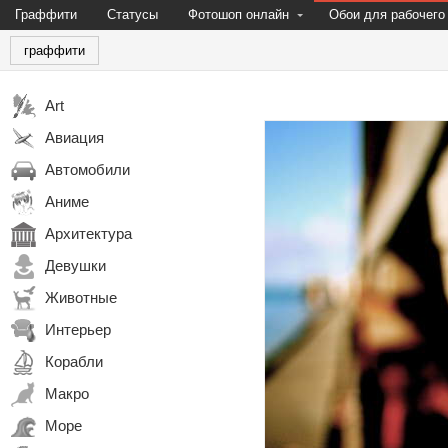
Граффити
Статусы
Фотошоп онлайн
Обои для рабочего
граффити
Art
Авиация
Автомобили
Аниме
Архитектура
Девушки
Животные
Интерьер
Корабли
Макро
Море