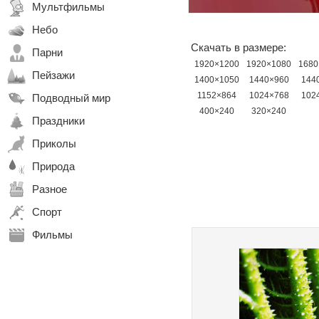
Мультфильмы
Небо
Скачать в размере:
Парни
1920×1200
1920×1080
1680
Пейзажи
1400×1050
1440×960
144
1152×864
1024×768
102
Подводный мир
400×240
320×240
Праздники
Приколы
Природа
Разное
Спорт
Фильмы