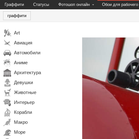
Граффити
Статусы
Фотошоп онлайн
Обои для рабочего
граффити
Art
Авиация
Автомобили
Аниме
Архитектура
Девушки
Животные
Интерьер
Корабли
Макро
Море