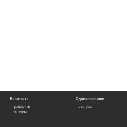
Вконтакте
Одноклассники
граффити
статусы
статусы