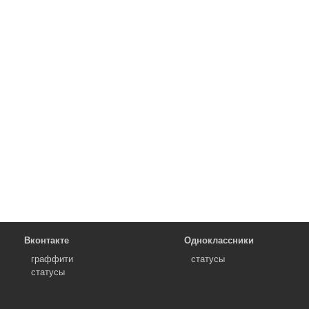
Вконтакте
Одноклассники
граффити
статусы
статусы