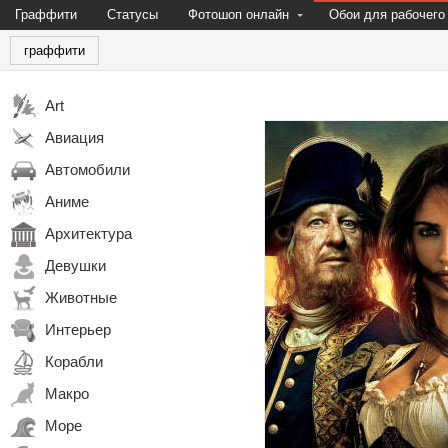
Граффити
Статусы
Фотошоп онлайн
Обои для рабочего
граффити
Art
Авиация
Автомобили
Аниме
Архитектура
Девушки
Животные
Интерьер
Корабли
Макро
Море