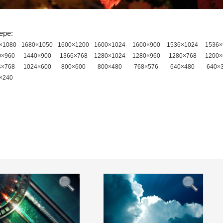
ере:
×1080
1680×1050
1600×1200
1600×1024
1600×900
1536×1024
1536×
0×960
1440×900
1366×768
1280×1024
1280×960
1280×768
1200×
4×768
1024×600
800×600
800×480
768×576
640×480
640×
×240