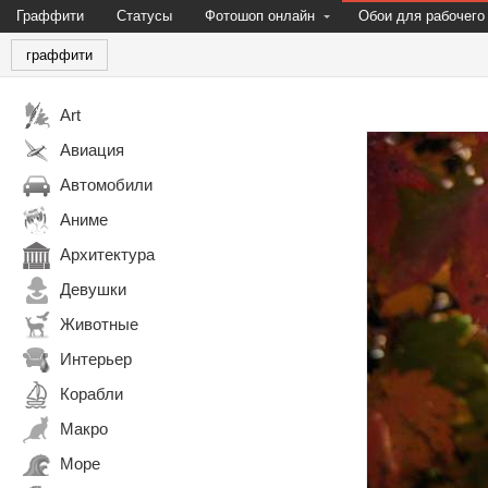
Граффити
Статусы
Фотошоп онлайн
Обои для рабочего
граффити
Art
Авиация
Автомобили
Аниме
Архитектура
Девушки
Животные
Интерьер
Корабли
Макро
Море