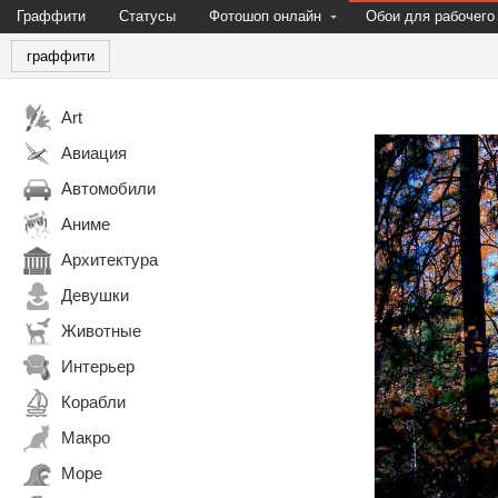
Граффити
Статусы
Фотошоп онлайн
Обои для рабочего
граффити
Art
Авиация
Автомобили
Аниме
Архитектура
Девушки
Животные
Интерьер
Корабли
Макро
Море