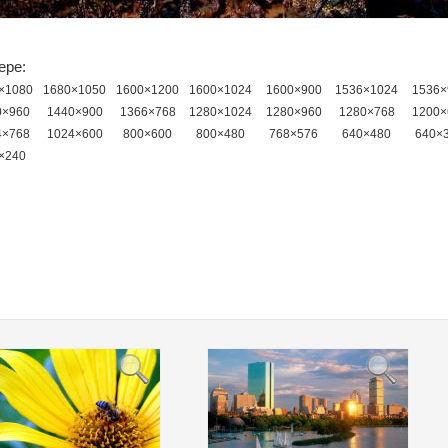
ере:
×1080
1680×1050
1600×1200
1600×1024
1600×900
1536×1024
1536×
0×960
1440×900
1366×768
1280×1024
1280×960
1280×768
1200×
4×768
1024×600
800×600
800×480
768×576
640×480
640×
×240