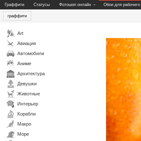
Граффити
Статусы
Фотошоп онлайн
Обои для рабочего
граффити
Art
Авиация
Автомобили
Аниме
Архитектура
Девушки
Животные
Интерьер
Корабли
Макро
Море