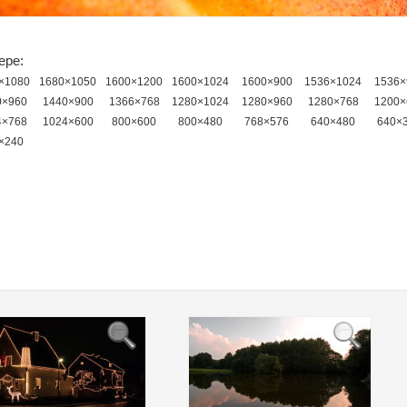
ере:
×1080
1680×1050
1600×1200
1600×1024
1600×900
1536×1024
1536×
0×960
1440×900
1366×768
1280×1024
1280×960
1280×768
1200×
4×768
1024×600
800×600
800×480
768×576
640×480
640×
×240