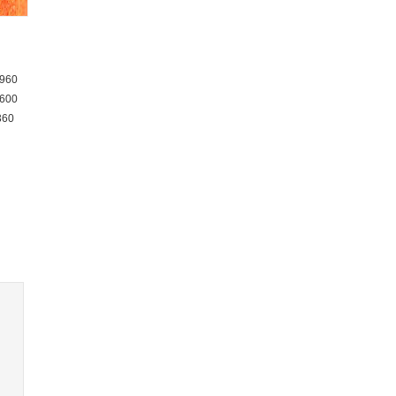
960
600
360