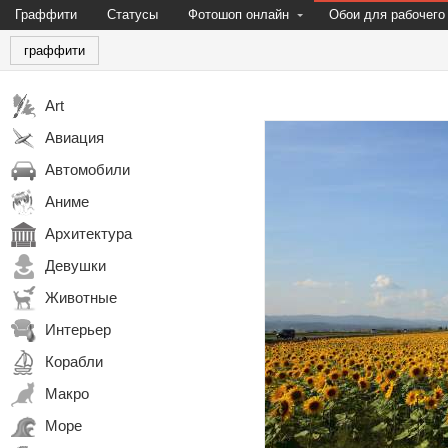
Граффити
Статусы
Фотошоп онлайн
Обои для рабочего
граффити
Art
Авиация
Автомобили
Аниме
Архитектура
Девушки
Животные
Интерьер
Корабли
Макро
Море