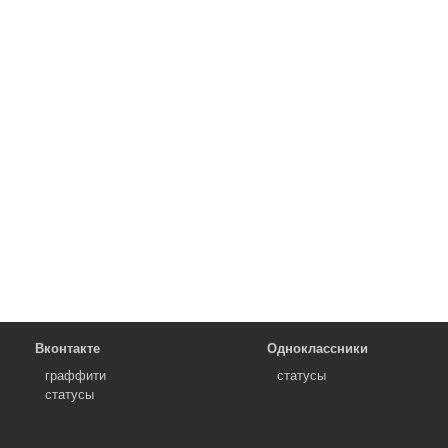
Вконтакте
Одноклассники
граффити
статусы
статусы