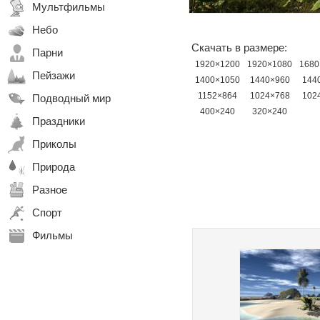
Мультфильмы
Небо
Скачать в размере:
Парни
1920×1200
1920×1080
1680
Пейзажи
1400×1050
1440×960
144
1152×864
1024×768
102
Подводный мир
400×240
320×240
Праздники
Приколы
Природа
Разное
Спорт
Фильмы