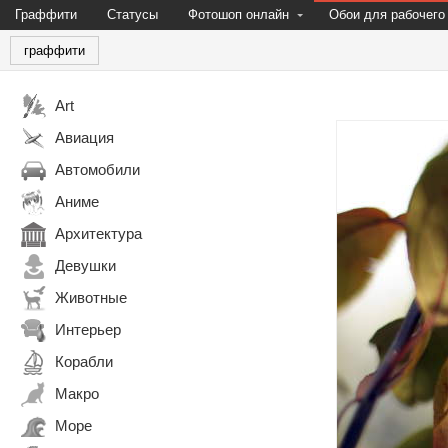
Граффити
Статусы
Фотошоп онлайн
Обои для рабочего
граффити
Art
Авиация
Автомобили
Аниме
Архитектура
Девушки
Животные
Интерьер
Корабли
Макро
Море