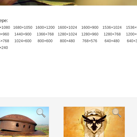
ере:
×1080
1680×1050
1600×1200
1600×1024
1600×900
1536×1024
1536×
0×960
1440×900
1366×768
1280×1024
1280×960
1280×768
1200×
4×768
1024×600
800×600
800×480
768×576
640×480
640×
×240