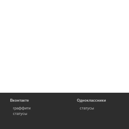
Вконтакте
Одноклассники
граффити
статусы
статусы