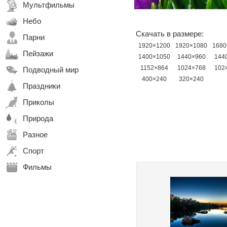
Мультфильмы
Небо
Скачать в размере:
Парни
1920×1200
1920×1080
1680
Пейзажи
1400×1050
1440×960
144
1152×864
1024×768
102
Подводный мир
400×240
320×240
Праздники
Приколы
Природа
Разное
Спорт
Фильмы