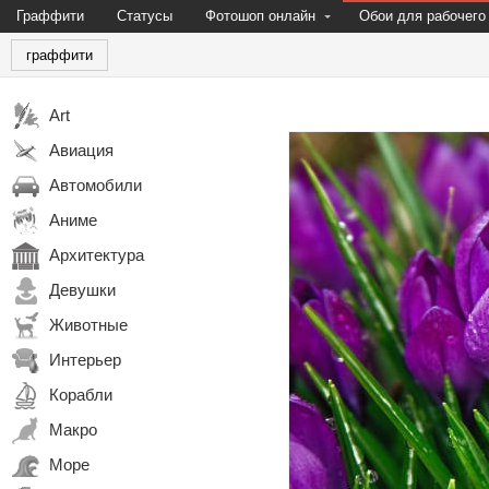
Граффити
Статусы
Фотошоп онлайн
Обои для рабочего
граффити
Art
Авиация
Автомобили
Аниме
Архитектура
Девушки
Животные
Интерьер
Корабли
Макро
Море