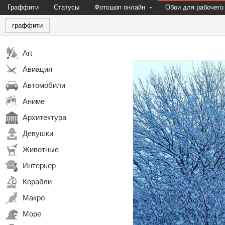
Граффити
Статусы
Фотошоп онлайн
Обои для рабочего
граффити
Art
Авиация
Автомобили
Аниме
Архитектура
Девушки
Животные
Интерьер
Корабли
Макро
Море