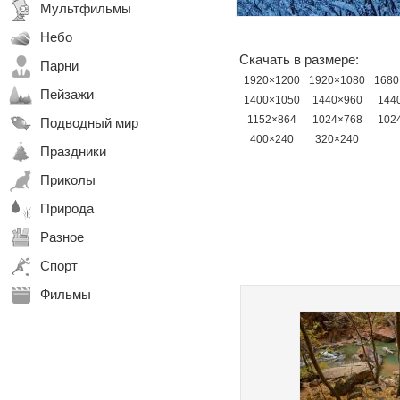
Мультфильмы
Небо
Скачать в размере:
Парни
1920×1200
1920×1080
1680
Пейзажи
1400×1050
1440×960
144
1152×864
1024×768
102
Подводный мир
400×240
320×240
Праздники
Приколы
Природа
Разное
Спорт
Фильмы