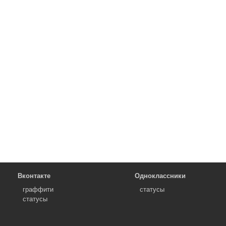
Вконтакте
Одноклассники
граффити
статусы
статусы