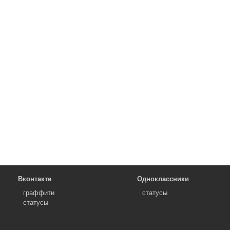
Вконтакте
Одноклассники
граффити
статусы
статусы