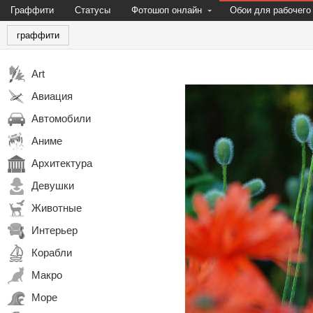
Граффити
Статусы
Фотошоп онлайн
Обои для рабочего
граффити
Art
Авиация
Автомобили
Аниме
Архитектура
Девушки
Животные
Интерьер
Корабли
Макро
Море