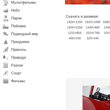
Мультфильмы
Небо
Скачать в размере:
Парни
1920×1200
1920×1080
1680
Пейзажи
1400×1050
1440×960
144
1152×864
1024×768
102
Подводный мир
400×240
320×240
Праздники
Приколы
Природа
Разное
Спорт
Фильмы