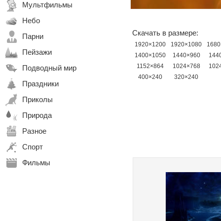
Мультфильмы
Небо
Скачать в размере:
Парни
1920×1200
1920×1080
1680
Пейзажи
1400×1050
1440×960
144
1152×864
1024×768
102
Подводный мир
400×240
320×240
Праздники
Приколы
Природа
Разное
Спорт
Фильмы