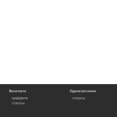
Вконтакте
Одноклассники
граффити
статусы
статусы