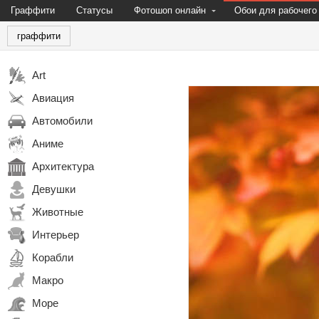
Граффити
Статусы
Фотошоп онлайн
Обои для рабочего
граффити
Art
Авиация
Автомобили
Аниме
Архитектура
Девушки
Животные
Интерьер
Корабли
Макро
Море