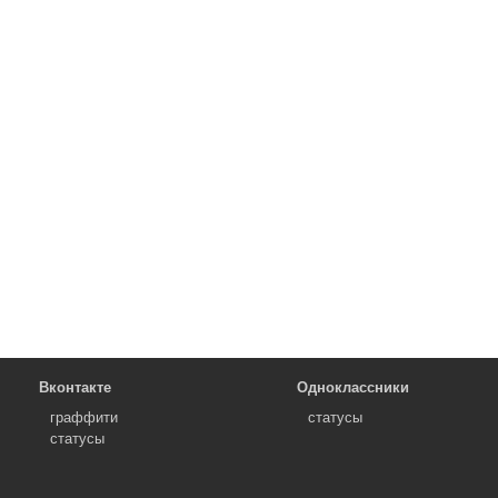
Вконтакте
Одноклассники
граффити
статусы
статусы