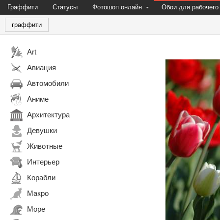
Граффити
Статусы
Фотошоп онлайн
Обои для рабочего
граффити
Art
Авиация
Автомобили
Аниме
Архитектура
Девушки
Животные
Интерьер
Корабли
Макро
Море