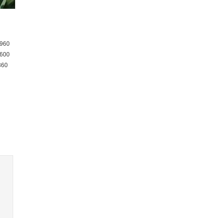
960
600
360