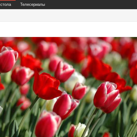
 стола
Телесериалы