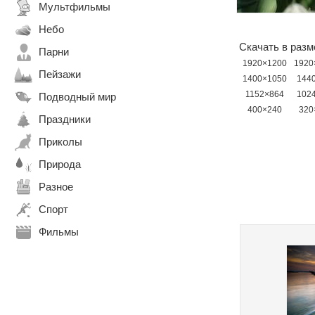
Мультфильмы
Небо
Скачать в разм
Парни
1920×1200
1920
Пейзажи
1400×1050
144
1152×864
102
Подводный мир
400×240
320
Праздники
Приколы
Природа
Разное
Спорт
Фильмы