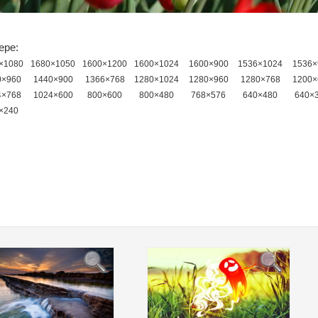
ере:
×1080
1680×1050
1600×1200
1600×1024
1600×900
1536×1024
1536×
0×960
1440×900
1366×768
1280×1024
1280×960
1280×768
1200×
4×768
1024×600
800×600
800×480
768×576
640×480
640×
×240