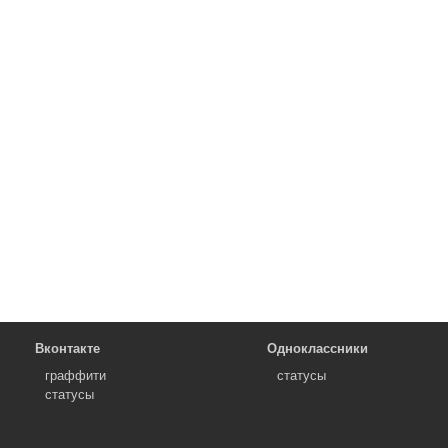
Вконтакте
Одноклассники
граффити
статусы
статусы