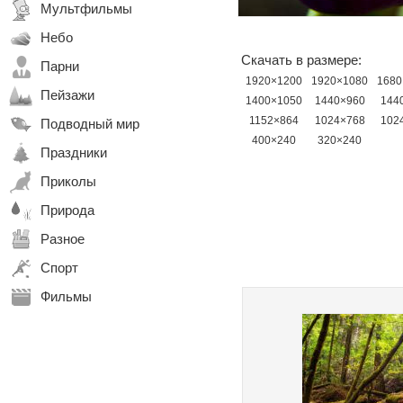
Мультфильмы
Небо
Скачать в размере:
Парни
1920×1200
1920×1080
1680
Пейзажи
1400×1050
1440×960
144
1152×864
1024×768
102
Подводный мир
400×240
320×240
Праздники
Приколы
Природа
Разное
Спорт
Фильмы