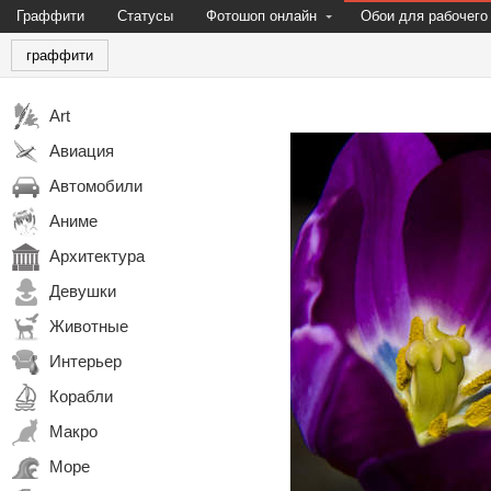
Граффити
Статусы
Фотошоп онлайн
Обои для рабочего
граффити
Art
Авиация
Автомобили
Аниме
Архитектура
Девушки
Животные
Интерьер
Корабли
Макро
Море