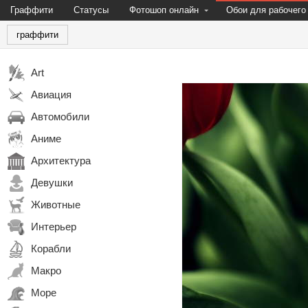
Граффити
Статусы
Фотошоп онлайн
Обои для рабочего
граффити
Art
Авиация
Автомобили
Аниме
Архитектура
Девушки
Животные
Интерьер
Корабли
Макро
Море