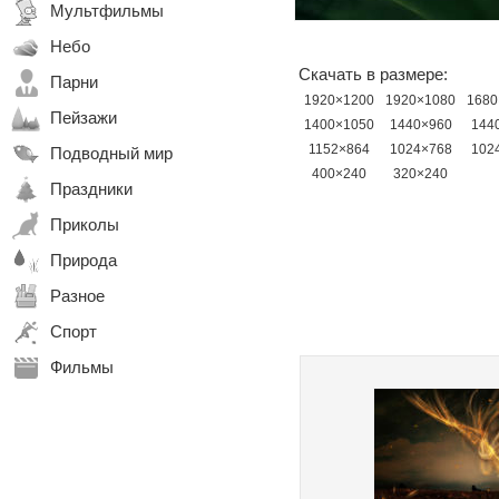
Мультфильмы
Небо
Скачать в размере:
Парни
1920×1200
1920×1080
1680
Пейзажи
1400×1050
1440×960
144
1152×864
1024×768
102
Подводный мир
400×240
320×240
Праздники
Приколы
Природа
Разное
Спорт
Фильмы