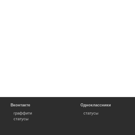
Вконтакте
Одноклассники
граффити
статусы
статусы