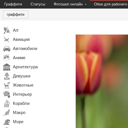
Граффити
Статусы
Фотошоп онлайн
Обои для рабочего
граффити
Art
Авиация
Автомобили
Аниме
Архитектура
Девушки
Животные
Интерьер
Корабли
Макро
Море