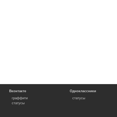
Вконтакте
Одноклассники
граффити
статусы
статусы