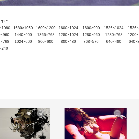
ере:
×1080
1680×1050
1600×1200
1600×1024
1600×900
1536×1024
1536×
0×960
1440×900
1366×768
1280×1024
1280×960
1280×768
1200×
4×768
1024×600
800×600
800×480
768×576
640×480
640×
×240