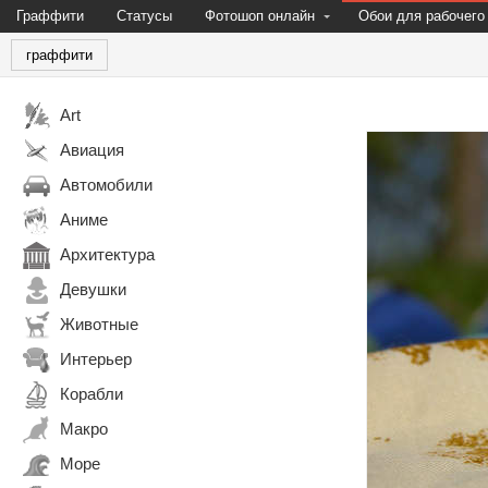
Граффити
Статусы
Фотошоп онлайн
Обои для рабочего
граффити
Art
Авиация
Автомобили
Аниме
Архитектура
Девушки
Животные
Интерьер
Корабли
Макро
Море