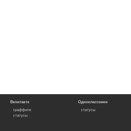
Вконтакте
Одноклассники
граффити
статусы
статусы