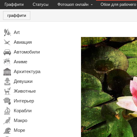
Граффити
Статусы
Фотошоп онлайн
Обои для рабочего
граффити
Art
Авиация
Автомобили
Аниме
Архитектура
Девушки
Животные
Интерьер
Корабли
Макро
Море