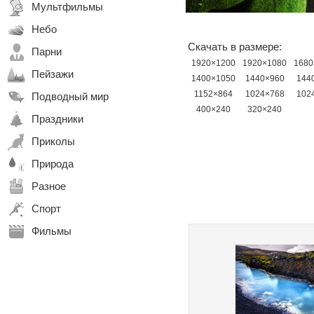
Мультфильмы
Небо
Скачать в размере:
Парни
1920×1200
1920×1080
1680
Пейзажи
1400×1050
1440×960
144
1152×864
1024×768
102
Подводный мир
400×240
320×240
Праздники
Приколы
Природа
Разное
Спорт
Фильмы