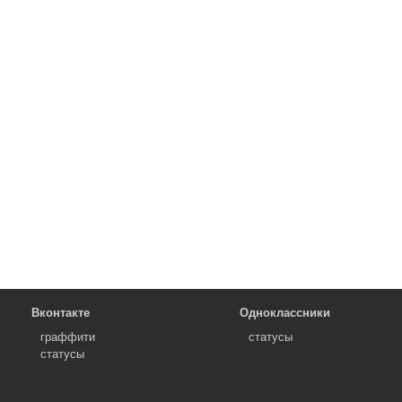
Вконтакте
Одноклассники
граффити
статусы
статусы