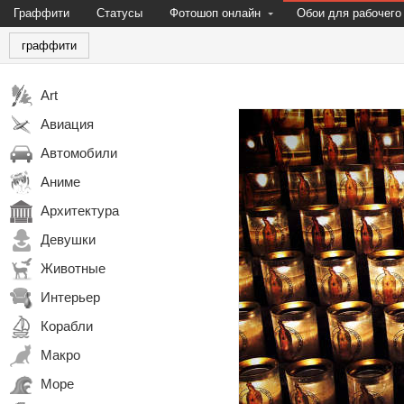
Граффити
Статусы
Фотошоп онлайн
Обои для рабочего
граффити
Art
Авиация
Автомобили
Аниме
Архитектура
Девушки
Животные
Интерьер
Корабли
Макро
Море