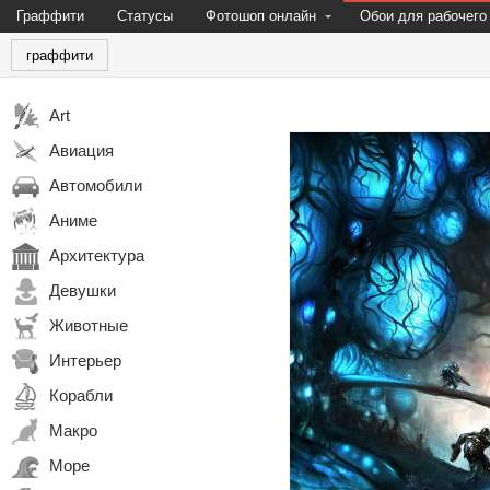
Граффити
Статусы
Фотошоп онлайн
Обои для рабочего
граффити
Art
Авиация
Автомобили
Аниме
Архитектура
Девушки
Животные
Интерьер
Корабли
Макро
Море