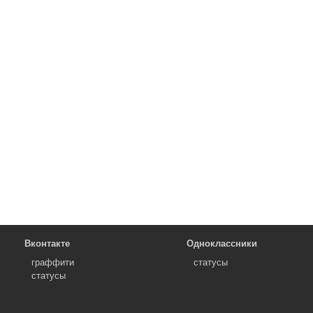
Вконтакте
Одноклассники
граффити
статусы
статусы