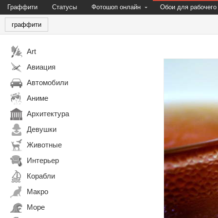
Граффити
Статусы
Фотошоп онлайн
Обои для рабочего
граффити
Art
Авиация
Автомобили
Аниме
Архитектура
Девушки
Животные
Интерьер
Корабли
Макро
Море