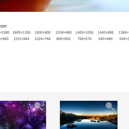
ере:
×1080
1600×1200
1600×900
1536×960
1400×1050
1440×900
1366×
0×960
1152×864
1024×768
800×600
768×576
640×480
640×