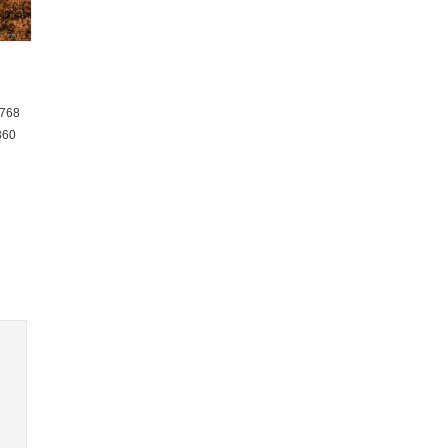
768
360