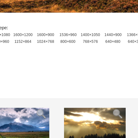
ере:
×1080
1600×1200
1600×900
1536×960
1400×1050
1440×900
1366×
0×960
1152×864
1024×768
800×600
768×576
640×480
640×