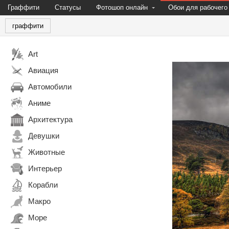
Граффити
Статусы
Фотошоп онлайн
Обои для рабочего
граффити
Art
Авиация
Автомобили
Аниме
Архитектура
Девушки
Животные
Интерьер
Корабли
Макро
Море