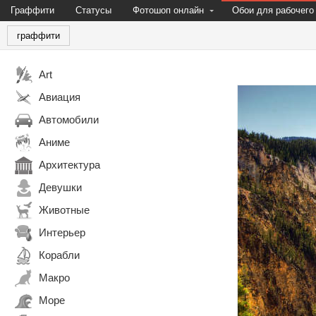
Граффити
Статусы
Фотошоп онлайн
Обои для рабочего
граффити
Art
Авиация
Автомобили
Аниме
Архитектура
Девушки
Животные
Интерьер
Корабли
Макро
Море