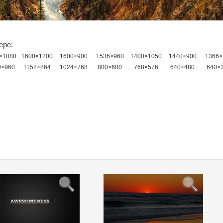
ере:
×1080
1600×1200
1600×900
1536×960
1400×1050
1440×900
1366×
0×960
1152×864
1024×768
800×600
768×576
640×480
640×