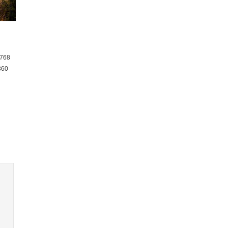
768
360