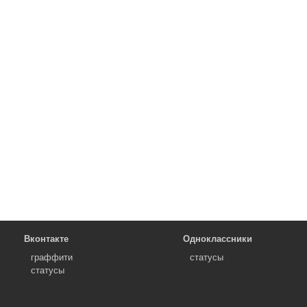
Вконтакте
Одноклассники
граффити
статусы
статусы