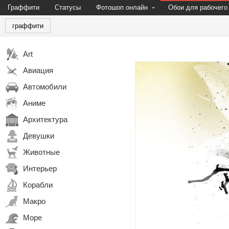
Граффити
Статусы
Фотошоп онлайн
Обои для рабочего
граффити
Art
Авиация
Автомобили
Аниме
Архитектура
Девушки
Животные
Интерьер
Корабли
Макро
Море