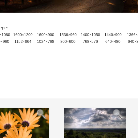
ере:
×1080
1600×1200
1600×900
1536×960
1400×1050
1440×900
1366×
0×960
1152×864
1024×768
800×600
768×576
640×480
640×