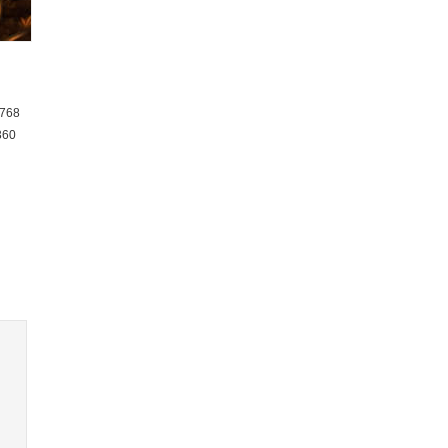
768
360