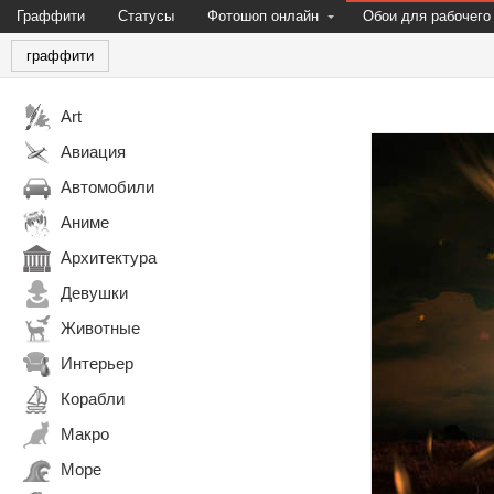
Граффити
Статусы
Фотошоп онлайн
Обои для рабочего
граффити
Art
Авиация
Автомобили
Аниме
Архитектура
Девушки
Животные
Интерьер
Корабли
Макро
Море