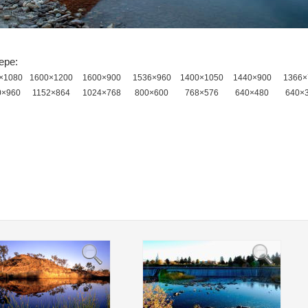
ере:
×1080
1600×1200
1600×900
1536×960
1400×1050
1440×900
1366×
0×960
1152×864
1024×768
800×600
768×576
640×480
640×