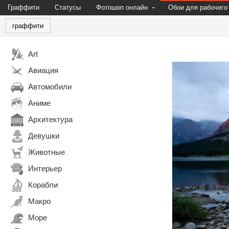
Граффити
Статусы
Фотошоп онлайн
Обои для рабочего
граффити
Art
Авиация
Автомобили
Аниме
Архитектура
Девушки
Животные
Интерьер
Корабли
Макро
Море