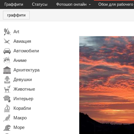
Граффити
Статусы
Фотошоп онлайн
Обои для рабочего
граффити
Art
Авиация
Автомобили
Аниме
Архитектура
Девушки
Животные
Интерьер
Корабли
Макро
Море