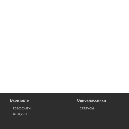
Вконтакте
Одноклассники
граффити
статусы
статусы