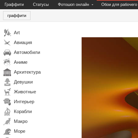
Граффити
Статусы
Фотошоп онлайн
Обои для рабочего
граффити
Art
Авиация
Автомобили
Аниме
Архитектура
Девушки
Животные
Интерьер
Корабли
Макро
Море