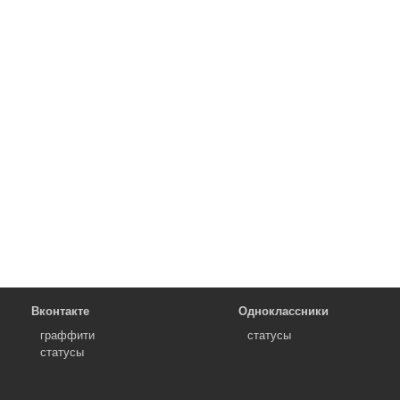
Вконтакте
Одноклассники
граффити
статусы
статусы