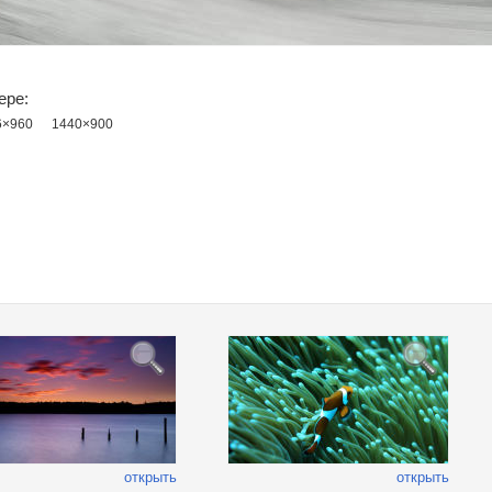
ере:
6×960
1440×900
открыть
открыть