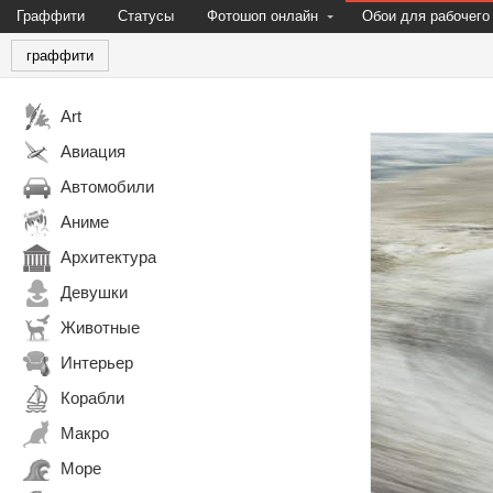
Граффити
Статусы
Фотошоп онлайн
Обои для рабочего
граффити
Art
Авиация
Автомобили
Аниме
Архитектура
Девушки
Животные
Интерьер
Корабли
Макро
Море