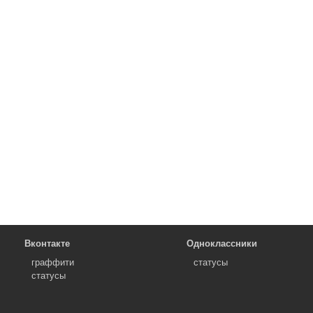
Вконтакте
Одноклассники
граффити
статусы
статусы