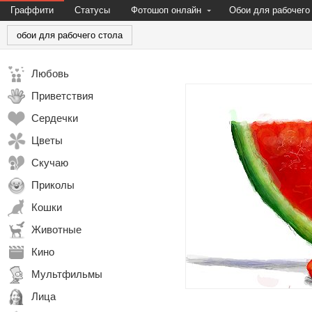
Граффити
Статусы
Фотошоп онлайн
Обои для рабочего
обои для рабочего стола
Любовь
Приветствия
Сердечки
Цветы
Скучаю
Приколы
Кошки
Животные
Кино
Мультфильмы
Лица