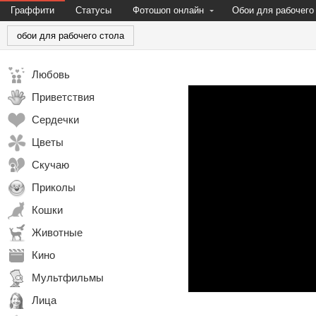
Граффити
Статусы
Фотошоп онлайн
Обои для рабочего
обои для рабочего стола
Любовь
Приветствия
Сердечки
Цветы
Скучаю
Приколы
Кошки
Животные
Кино
Мультфильмы
Лица