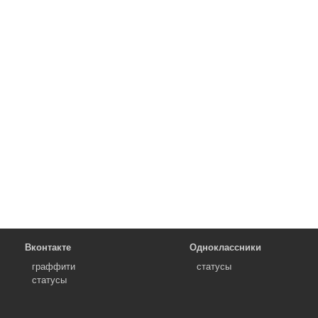
Вконтакте
Одноклассники
граффити
статусы
статусы