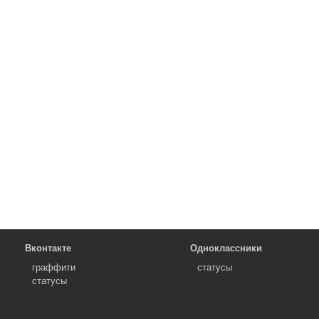
Вконтакте
Одноклассники
граффити
статусы
статусы