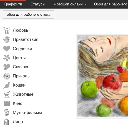
Граффити
Статусы
Фотошоп онлайн
Обои для рабочего
обои для рабочего стола
Любовь
Приветствия
Сердечки
Цветы
Скучаю
Приколы
Кошки
Животные
Кино
Мультфильмы
Лица