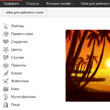
Граффити
Статусы
Фотошоп онлайн
Обои для рабочего
обои для рабочего стола
Любовь
Приветствия
Сердечки
Цветы
Скучаю
Приколы
Кошки
Животные
Кино
Мультфильмы
Лица