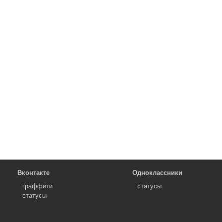
Вконтакте
Одноклассники
граффити
статусы
статусы