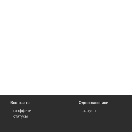
Вконтакте
Одноклассники
граффити
статусы
статусы