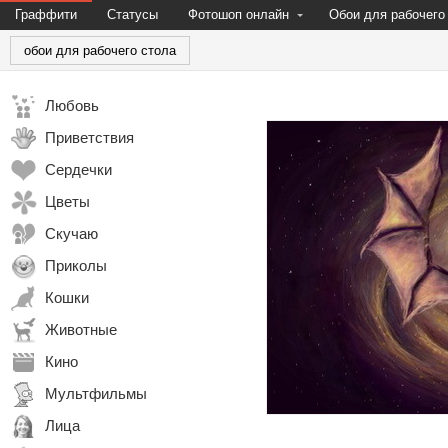
Граффити
Статусы
Фотошоп онлайн
Обои для рабочего
обои для рабочего стола
Любовь
Приветствия
Сердечки
Цветы
Скучаю
Приколы
Кошки
Животные
Кино
Мультфильмы
Лица