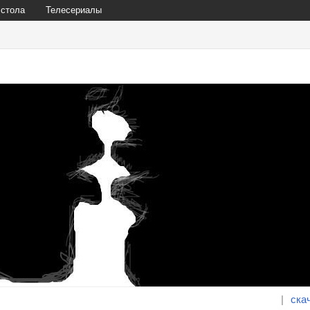
 стола
Телесериалы
|
ска