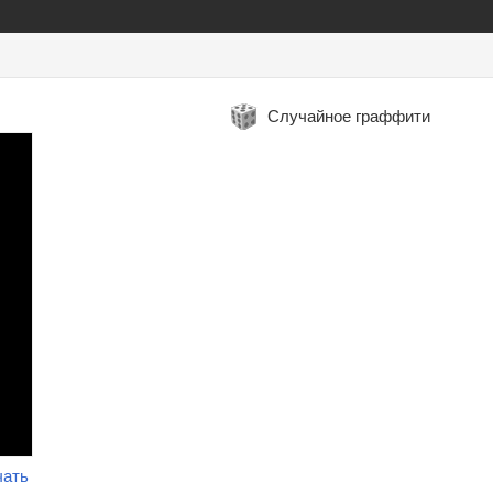
Случайное граффити
чать