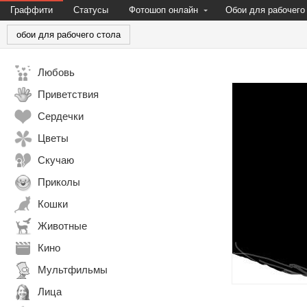
Граффити
Статусы
Фотошоп онлайн
Обои для рабочего
обои для рабочего стола
Любовь
Приветствия
Сердечки
Цветы
Скучаю
Приколы
Кошки
Животные
Кино
Мультфильмы
Лица