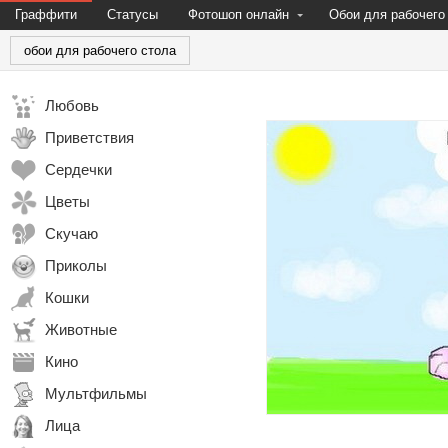
Граффити
Статусы
Фотошоп онлайн
Обои для рабочего
обои для рабочего стола
Любовь
Приветствия
Сердечки
Цветы
Скучаю
Приколы
Кошки
Животные
Кино
Мультфильмы
Лица