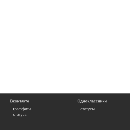
Вконтакте
Одноклассники
граффити
статусы
статусы