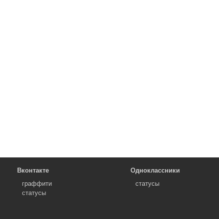
Вконтакте
Одноклассники
граффити
статусы
статусы