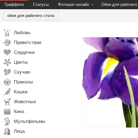
Граффити
Статусы
Фотошоп онлайн
Обои для рабочего
обои для рабочего стола
Любовь
Приветствия
Сердечки
Цветы
Скучаю
Приколы
Кошки
Животные
Кино
Мультфильмы
Лица