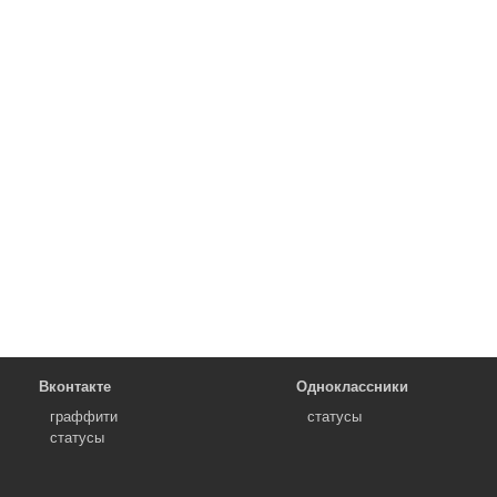
Вконтакте
Одноклассники
граффити
статусы
статусы