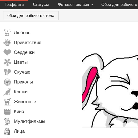
Граффити
Статусы
Фотошоп онлайн
Обои для рабочего
обои для рабочего стола
Любовь
Приветствия
Сердечки
Цветы
Скучаю
Приколы
Кошки
Животные
Кино
Мультфильмы
Лица