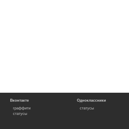
Вконтакте
Одноклассники
граффити
статусы
статусы