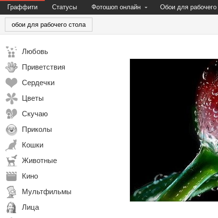
Граффити
Статусы
Фотошоп онлайн
Обои для рабочего
обои для рабочего стола
Любовь
Приветствия
Сердечки
Цветы
Скучаю
Приколы
Кошки
Животные
Кино
Мультфильмы
Лица