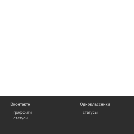
Вконтакте
Одноклассники
граффити
статусы
статусы