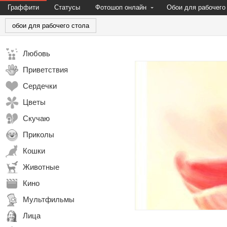
Граффити
Статусы
Фотошоп онлайн
Обои для рабочего
обои для рабочего стола
Любовь
Приветствия
Сердечки
Цветы
Скучаю
Приколы
Кошки
Животные
Кино
Мультфильмы
Лица