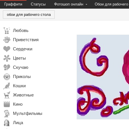
Граффити
Статусы
Фотошоп онлайн
Обои для рабочего
обои для рабочего стола
Любовь
Приветствия
Сердечки
Цветы
Скучаю
Приколы
Кошки
Животные
Кино
Мультфильмы
Лица