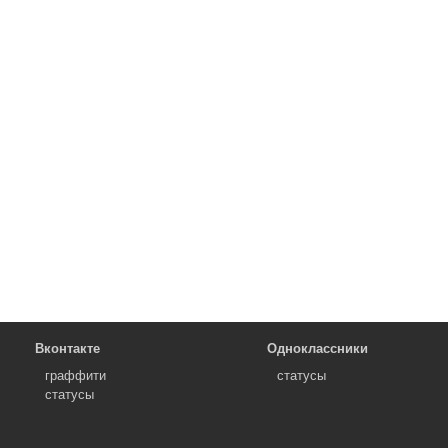
Вконтакте
Одноклассники
граффити
статусы
статусы