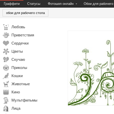
Граффити
Статусы
Фотошоп онлайн
Обои для рабочего
обои для рабочего стола
Любовь
Приветствия
Сердечки
Цветы
Скучаю
Приколы
Кошки
Животные
Кино
Мультфильмы
Лица