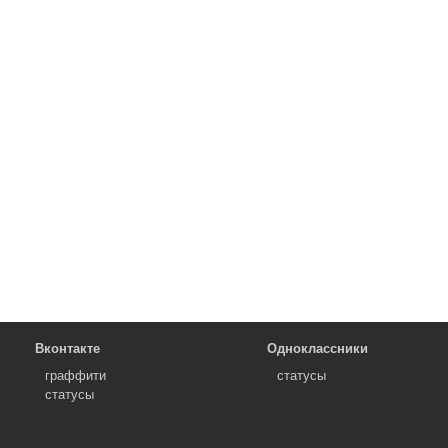
Вконтакте
Одноклассники
граффити
статусы
статусы