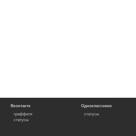
Вконтакте
Одноклассники
граффити
статусы
статусы