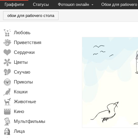
Граффити
Статусы
Фотошоп онлайн
Обои для рабочего
обои для рабочего стола
Любовь
Приветствия
Сердечки
Цветы
Скучаю
Приколы
Кошки
Животные
Кино
Мультфильмы
Лица