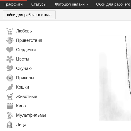
Граффити
Статусы
Фотошоп онлайн
Обои для рабочего
обои для рабочего стола
Любовь
Приветствия
Сердечки
Цветы
Скучаю
Приколы
Кошки
Животные
Кино
Мультфильмы
Лица