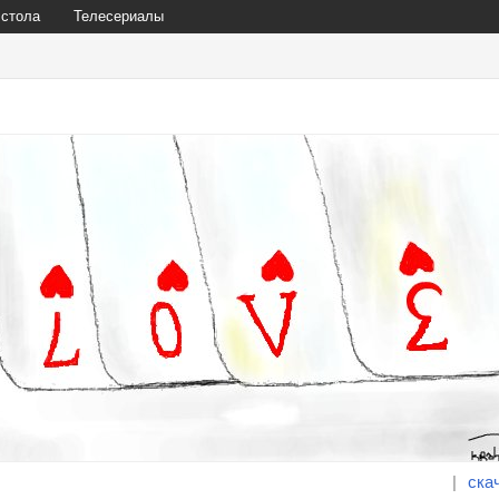
 стола
Телесериалы
|
ска