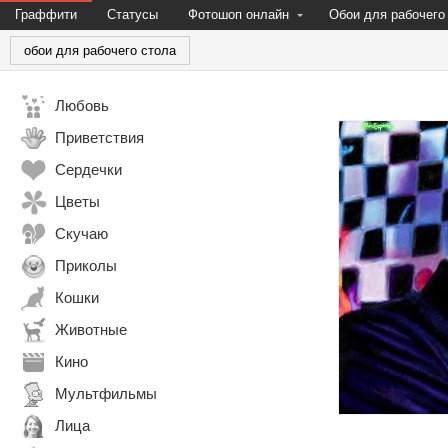
Граффити
Статусы
Фотошоп онлайн
Обои для рабочего
обои для рабочего стола
Любовь
Приветствия
Сердечки
Цветы
Скучаю
Приколы
Кошки
Животные
Кино
Мультфильмы
Лица