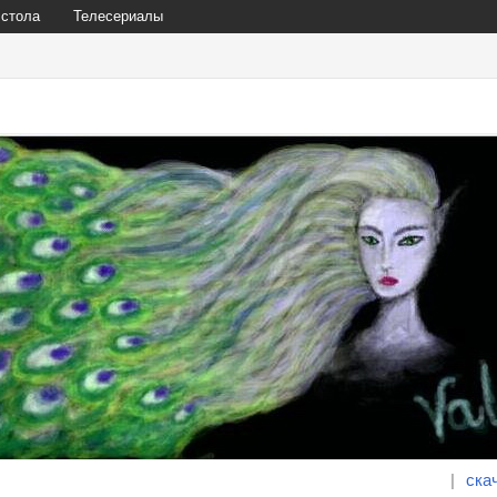
 стола
Телесериалы
|
ска