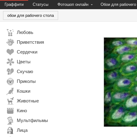
Граффити
Статусы
Фотошоп онлайн
Обои для рабочего
обои для рабочего стола
Любовь
Приветствия
Сердечки
Цветы
Скучаю
Приколы
Кошки
Животные
Кино
Мультфильмы
Лица