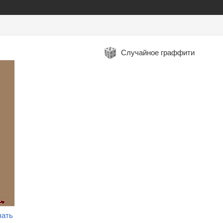
Случайное граффити
чать