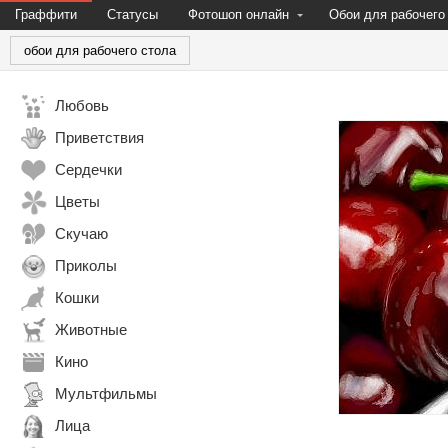
Граффити
Статусы
Фотошоп онлайн
Обои для рабочего
обои для рабочего стола
Любовь
Приветствия
Сердечки
Цветы
Скучаю
Приколы
Кошки
Животные
Кино
Мультфильмы
Лица