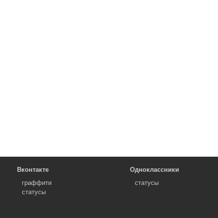
Вконтакте
Одноклассники
граффити
статусы
статусы