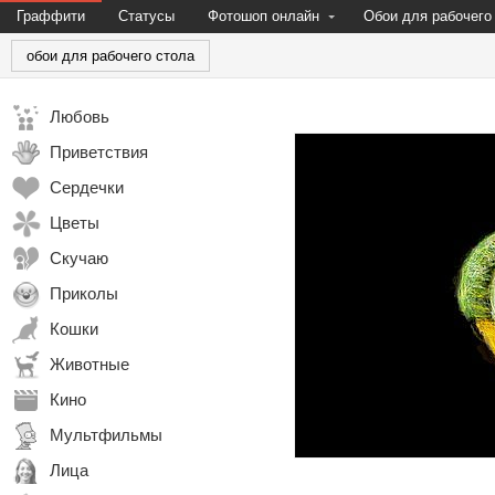
Граффити
Статусы
Фотошоп онлайн
Обои для рабочего
обои для рабочего стола
Любовь
Приветствия
Сердечки
Цветы
Скучаю
Приколы
Кошки
Животные
Кино
Мультфильмы
Лица